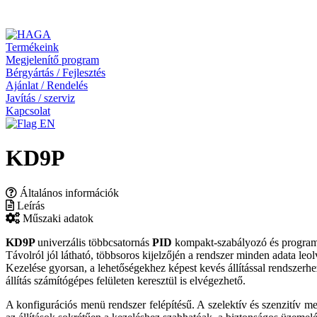
Termékeink
Megjelenítő program
Bérgyártás / Fejlesztés
Ajánlat / Rendelés
Javítás / szerviz
Kapcsolat
KD9P
Általános információk
Leírás
Műszaki adatok
KD9P
univerzális többcsatornás
PID
kompakt-szabályozó és progra
Távolról jól látható, többsoros kijelzőjén a rendszer minden adata leol
Kezelése gyorsan, a lehetőségekhez képest kevés állítással rendszer
állítás számítógépes felületen keresztül is elvégezhető.
A konfigurációs menü rendszer felépítésű. A szelektív és szenzitív m