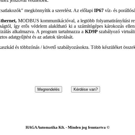
éshez jelszóval védhetőek.
csatlakozók" megkönnyítik a szerelést. Az előlapi
IP67
víz- és porállós
thernet,
MODBUS kommunikációval, a legtöbb folyamatirányítási rend
atóságtól, így erős védelem alakítható ki a számítógépes károkozás el
lizálás alkalmazva. A program tartalmazza a
KD9P
szabályozó virtuál
s adatgyűjtést és az adatok tárolását.
szkád és többzónás / követő szabályozásokra. Több készüléket össze
HAGA Automatika Kft. - Minden jog fenntartva ©