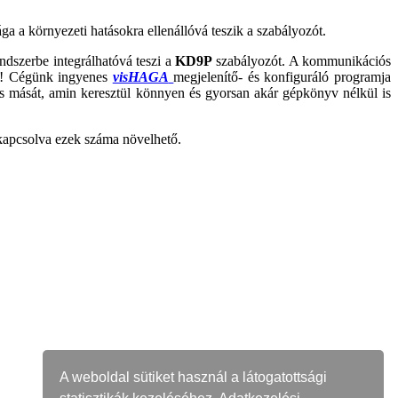
ága a környezeti hatásokra ellenállóvá teszik a szabályozót.
szerbe integrálhatóvá teszi a
KD9P
szabályozót. A kommunikációs
len! Cégünk ingyenes
visHAGA
megjelenítő- és konfiguráló programja
is mását, amin keresztül könnyen és gyorsan akár gépkönyv nélkül is
kapcsolva ezek száma növelhető.
A weboldal sütiket használ a látogatottsági