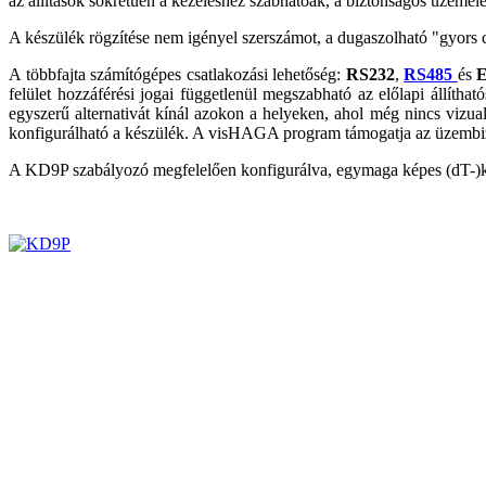
az állítások sokrétűen a kezeléshez szabhatóak, a biztonságos üzemel
A készülék rögzítése nem igényel szerszámot, a dugaszolható "gyors 
A többfajta számítógépes csatlakozási lehetőség:
RS232
,
RS485
és
E
felület hozzáférési jogai függetlenül megszabható az előlapi állíth
egyszerű alternativát kínál azokon a helyeken, ahol még nincs vizua
konfigurálható a készülék. A visHAGA program támogatja az üzembizto
A KD9P szabályozó megfelelően konfigurálva, egymaga képes (dT-)ka