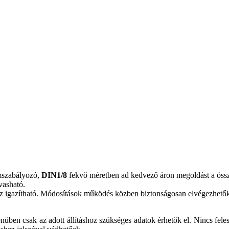
mszabályozó,
DIN1/8
fekvő méretben ad kedvező áron megoldást a összet
vasható.
hez igazítható. Módosítások működés közben biztonságosan elvégezhetők
enüben csak az adott állításhoz szükséges adatok érhetők el. Nincs fe