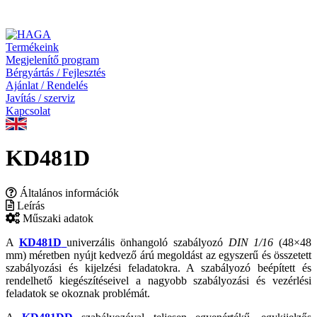
Termékeink
Megjelenítő program
Bérgyártás / Fejlesztés
Ajánlat / Rendelés
Javítás / szerviz
Kapcsolat
KD481D
Általános információk
Leírás
Műszaki adatok
A
KD481D
univerzális önhangoló szabályozó
DIN 1/16
(48×48
mm) méretben nyújt kedvező árú megoldást az egyszerű és összetett
szabályozási és kijelzési feladatokra. A szabályozó beépített és
rendelhető kiegészítéseivel a nagyobb szabályozási és vezérlési
feladatok se okoznak problémát.