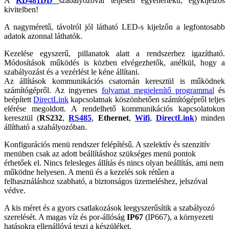
A
KD481DD
szabályozóval teljesen egyenértékű, egykijelzős
kivitelben!
A nagyméretű, távolról jól látható LED-s kijelzőn a legfontosabb
adatok azonnal láthatók.
Kezelése egyszerű, pillanatok alatt a rendszerhez igazítható.
Módosítások működés is közben elvégezhetők, anélkül, hogy a
szabályozást és a vezérlést le kéne állítani.
Az állítások kommunikációs csatornán keresztül is működnek
számítógépről. Az ingyenes
folyamat megjelenítő programmal
és
beépített
DirectLink
kapcsolatnak köszönhetően számítógépről teljes
elérése megoldott. A rendelhető kommunikációs kapcsolatokon
keresztül (
RS232
,
RS485
,
Ethernet
,
Wifi
,
DirectLink
) minden
állítható a szabályozóban.
Konfigurációs menü rendszer felépítésű. A szelektív és szenzitív
menüben csak az adott beállításhoz szükséges menü pontok
érhetőek el. Nincs felesleges állítás és nincs olyan beállítás, ami nem
működne helyesen. A menü és a kezelés sok rétűen a
felhasználáshoz szabható, a biztonságos üzemeléshez, jelszóval
védve.
A kis méret és a gyors csatlakozások leegyszerűsítik a szabályozó
szerelését. A magas víz és por-állóság
IP67
(IP667), a környezeti
hatásokra ellenállóvá teszi a készüléket.