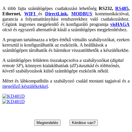
A több fajta számítógépes csatlakozási lehetőség
RS232,
RS485
,
Ethernet,
WIFI
és
DirectLink
,
MODBUS
kommunikációval,
garancia a folyamatirányítási rendszerekhez való csatlakozáshoz.
Cégünk ingyenes megjelenítő és konfiguráló programja
visHAGA
olcsó és egyszerű alternatívát kínál a számítógépes megjelenítéshez.
A program tartalmazza a teljes értékű virtuális szabályozókat, ezeken
keresztül is konfigurálhatók az eszközök. A beállítások a
számítógépen tárolhatók és bármikor visszatölthetők a készülékekbe.
A számítógépes felületen összakapcsolva a szabályozókat (
digital
remote SP
), könnyen kialakíthatóak (
dT
)-
kaszkád
és
többzónás
,
követő
szabályozások külső számítógépe eszközök nékül.
Méret és lábkompatíbilis a szabályozó család mostani tagjaival és a
megelőző készülékekkel
.